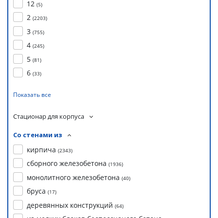
12
(
5
)
2
(
2203
)
3
(
755
)
4
(
245
)
5
(
81
)
6
(
33
)
Показать все
Стационар для корпуса
Со стенами из
кирпича
(
2343
)
сборного железобетона
(
1936
)
монолитного железобетона
(
40
)
бруса
(
17
)
деревянных конструкций
(
64
)