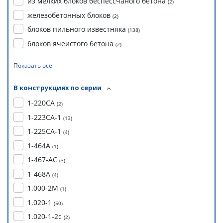
из мелких блоков беспессчаного бетона
(
2
)
железобетонных блоков
(
2
)
блоков пильного известняка
(
138
)
блоков ячеистого бетона
(
2
)
Показать все
В конструкциях по серии
1-220СА
(
2
)
1-223СА-1
(
13
)
1-225СА-1
(
4
)
1-464А
(
1
)
1-467-АС
(
3
)
1-468А
(
4
)
1.000-2М
(
1
)
1.020-1
(
50
)
1.020-1-2с
(
2
)