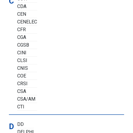
C
CDA
CEN
CENELEC
CFR
CGA
CGSB
CINI
CLSI
CNIS
COE
CRSI
CSA
CSA/AM
CTI
DD
D
DELPHI