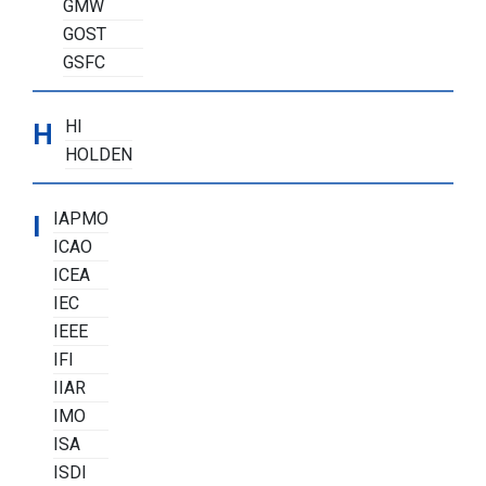
GMW
GOST
GSFC
HI
H
HOLDEN
IAPMO
I
ICAO
ICEA
IEC
IEEE
IFI
IIAR
IMO
ISA
ISDI