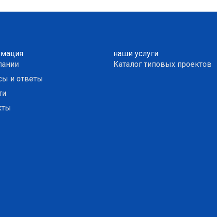
мация
наши услуги
пании
Каталог типовых проектов
сы и ответы
ти
кты