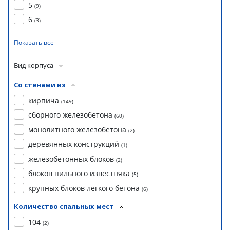
5
(
9
)
6
(
3
)
Показать все
Вид корпуса
Со стенами из
кирпича
(
149
)
сборного железобетона
(
60
)
монолитного железобетона
(
2
)
деревянных конструкций
(
1
)
железобетонных блоков
(
2
)
блоков пильного известняка
(
5
)
крупных блоков легкого бетона
(
6
)
Количество спальных мест
104
(
2
)