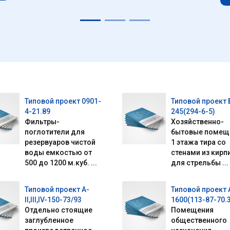
Типовой проект 0901-
Типовой проект 
4-21.89
245(294-6-5)
Фильтры-
Хозяйственно-
поглотители для
бытовые помещ
резервуаров чистой
1 этажа тира со
воды емкостью от
стенами из кирп
500 до 1200 м.куб. ...
для стрельбы ...
Типовой проект А-
Типовой проект 
II,III,IV-150-73/93
1600(113-87-70.3
Отдельно стоящие
Помещения
заглубленное
общественного