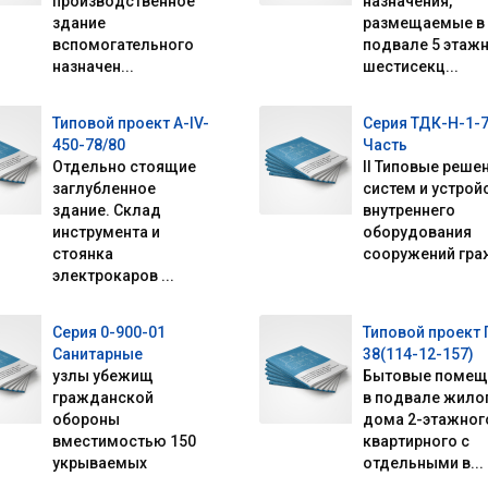
производственное
назначения,
здание
размещаемые в
вспомогательного
подвале 5 этаж
назначен...
шестисекц...
Типовой проект А-IV-
Серия ТДК-Н-1-
450-78/80
Часть
Отдельно стоящие
II Типовые реше
заглубленное
систем и устрой
здание. Склад
внутреннего
инструмента и
оборудования
стоянка
сооружений граж
электрокаров ...
Серия 0-900-01
Типовой проект 
Санитарные
38(114-12-157)
узлы убежищ
Бытовые помещ
гражданской
в подвале жило
обороны
дома 2-этажного
вместимостью 150
квартирного с
укрываемых
отдельными в...