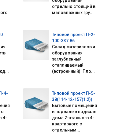
оборудования
отдельно стоящий в
ного
маловлажных гру...
70
Типовой проект П-2-
100-337.86
ния
Склад материалов и
ств
оборудования
заглубленный
отапливаемый
д...
(встроенный). Пло...
П-4-
Типовой проект П-5-
38(114-12-157(1.2))
ения
Бытовые помещения
го
в подвале в подвале
 4-
дома 2-этажного 4-
квартирного с
отдельным...