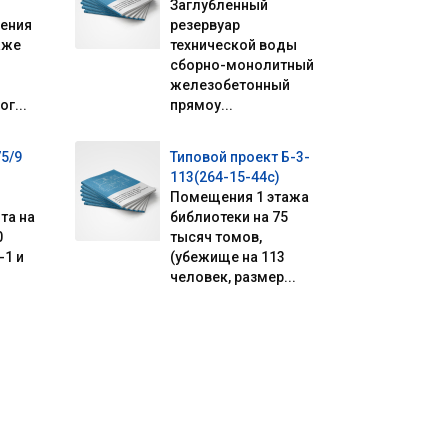
Заглубленный
ения
резервуар
аже
технической воды
сборно-монолитный
железобетонный
г...
прямоу...
5/9
Типовой проект Б-3-
113(264-15-44с)
Помещения 1 этажа
та на
библиотеки на 75
0
тысяч томов,
-1 и
(убежище на 113
человек, размер...