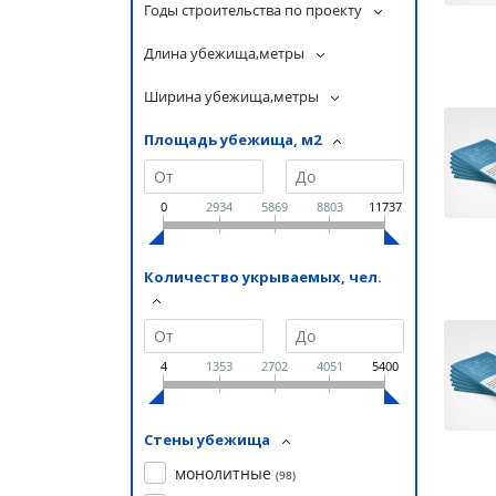
Годы строительства по проекту
Длина убежища,метры
Ширина убежища,метры
Площадь убежища, м2
0
2934
5869
8803
11737
Количество укрываемых, чел.
4
1353
2702
4051
5400
Стены убежища
монолитные
(
98
)