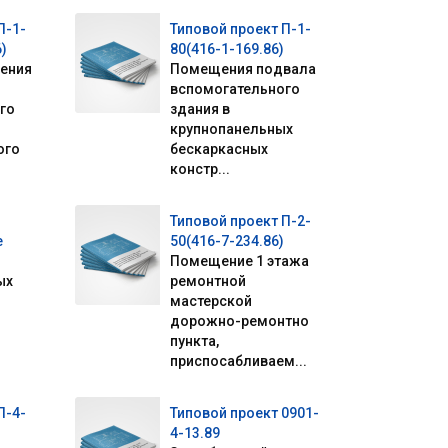
П-1-
Типовой проект П-1-
)
80(416-1-169.86)
ения
Помещения подвала
вспомогательного
го
здания в
крупнопанельных
ого
бескаркасных
констр...
Типовой проект П-2-
е
50(416-7-234.86)
Помещение 1 этажа
ых
ремонтной
мастерской
дорожно-ремонтно
пункта,
приспосабливаем...
П-4-
Типовой проект 0901-
4-13.89