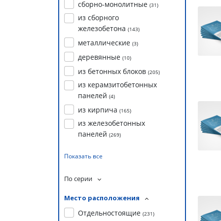
сборно-монолитные
(
31
)
из сборного
железобетона
(
143
)
металлические
(
3
)
деревянные
(
10
)
из бетонных блоков
(
205
)
из керамзитобетонных
панелей
(
4
)
из кирпича
(
165
)
из железобетонных
панелей
(
269
)
Показать все
По серии
Место расположения
Отдельностоящие
(
231
)