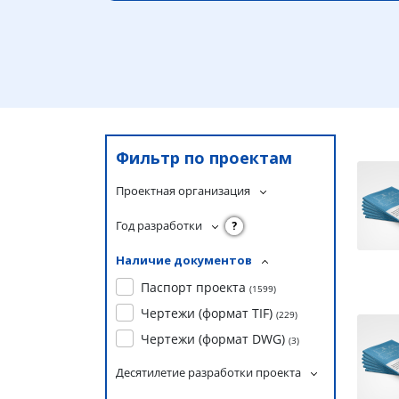
Фильтр по проектам
Проектная организация
Год разработки
?
Наличие документов
Паспорт проекта
(
1599
)
Чертежи (формат TIF)
(
229
)
Чертежи (формат DWG)
(
3
)
Десятилетие разработки проекта