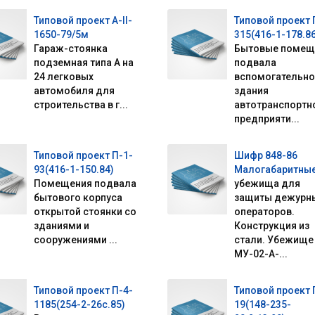
Типовой проект А-II-
Типовой проект 
1650-79/5м
315(416-1-178.86
Гараж-стоянка
Бытовые помещ
подземная типа А на
подвала
24 легковых
вспомогательно
автомобиля для
здания
строительства в г...
автотранспортн
предприяти...
Типовой проект П-1-
Шифр 848-86
93(416-1-150.84)
Малогабаритны
Помещения подвала
убежища для
бытового корпуса
защиты дежурн
открытой стоянки со
операторов.
зданиями и
Конструкция из
сооружениями ...
стали. Убежище
МУ-02-А-...
Типовой проект П-4-
Типовой проект 
1185(254-2-26с.85)
19(148-235-