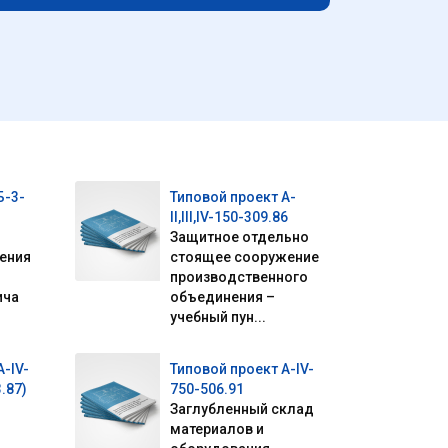
Б-3-
Типовой проект А-
II,III,IV-150-309.86
Защитное отдельно
ения
стоящее сооружение
производственного
ича
объединения –
учебный пун...
А-IV-
Типовой проект А-IV-
.87)
750-506.91
Заглубленный склад
материалов и