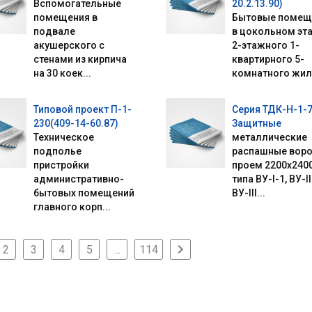
Вспомогательные
20.2.13.90)
помещения в
Бытовые помещ
подвале
в цокольном эт
акушерского с
2-этажного 1-
стенами из кирпича
квартирного 5-
на 30 коек...
комнатного жило
Типовой проект П-1-
Серия ТДК-Н-1-7
230(409-14-60.87)
Защитные
Техническое
металлические
подполье
распашные воро
пристройки
проем 2200х240
административно-
типа ВУ-I-1, ВУ-II
бытовых помещений
ВУ-III...
главного корп...
2
3
4
5
...
114