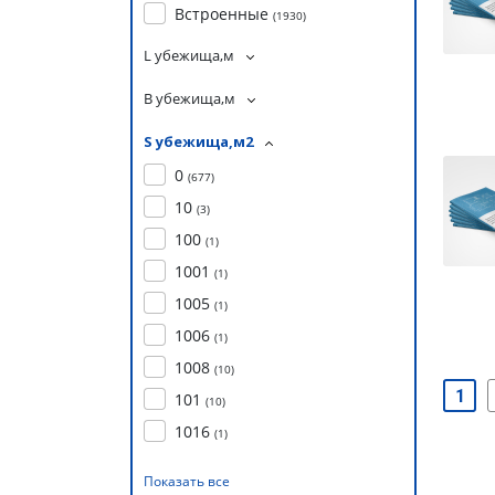
Встроенные
(
1930
)
L убежища,м
B убежища,м
S убежища,м2
0
(
677
)
10
(
3
)
100
(
1
)
1001
(
1
)
1005
(
1
)
1006
(
1
)
1008
(
10
)
1
101
(
10
)
1016
(
1
)
Показать все