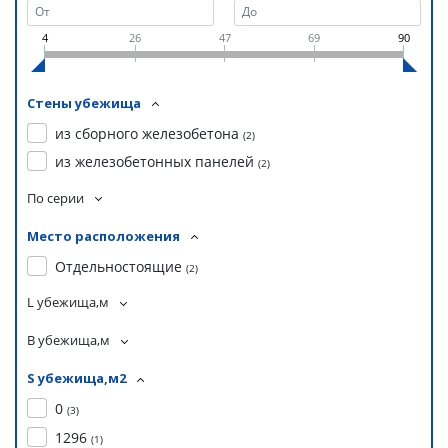
4
26
47
69
90
Стены убежища
из сборного железобетона
(
2
)
из железобетонных панелей
(
2
)
По серии
Место расположения
Отдельностоящие
(
2
)
L убежища,м
B убежища,м
S убежища,м2
0
(
3
)
1296
(
1
)