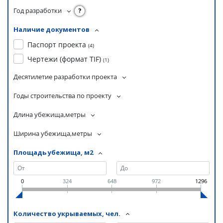
Год разработки
?
Наличие документов
Паспорт проекта
(
4
)
Чертежи (формат TIF)
(
1
)
Десятилетие разработки проекта
Годы строительства по проекту
Длина убежища,метры
Ширина убежища,метры
Площадь убежища, м2
0
324
648
972
1296
Количество укрываемых, чел.