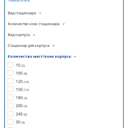
Показать все
Вид стационара
Количество коек стационара
Вид корпуса
Стационар для корпуса
Количество мест/коек корпуса
10
(
2
)
100
(
8
)
120
(
16
)
150
(
13
)
180
(
3
)
200
(
3
)
240
(
6
)
30
(
4
)