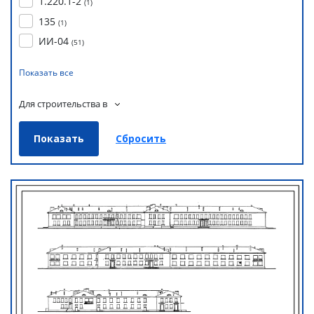
1.220.1-2
(
1
)
135
(
1
)
ИИ-04
(
51
)
Показать все
Для строительства в