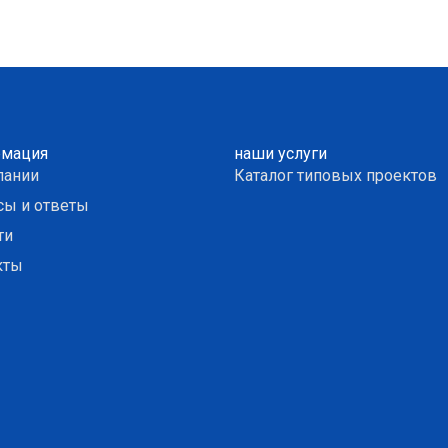
мация
наши услуги
пании
Каталог типовых проектов
сы и ответы
ти
кты