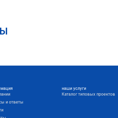
ТЫ
мация
наши услуги
пании
Каталог типовых проектов
сы и ответы
ти
кты