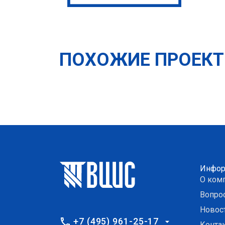
ПОХОЖИЕ ПРОЕК
Инфор
О ком
Вопро
Новос
+7 (495) 961-25-17
Конта