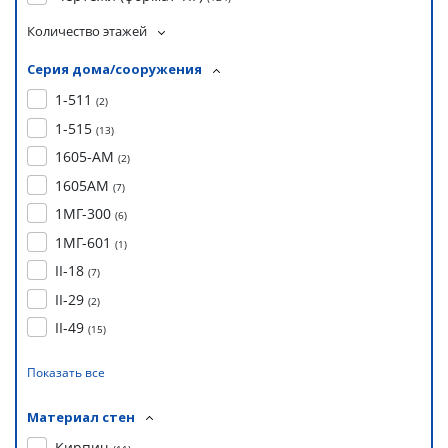
Количество этажей
Серия дома/сооружения
1-511
(
2
)
1-515
(
13
)
1605-АМ
(
2
)
1605АМ
(
7
)
1МГ-300
(
6
)
1МГ-601
(
1
)
II-18
(
7
)
II-29
(
2
)
II-49
(
15
)
Показать все
Материал стен
Кирпич