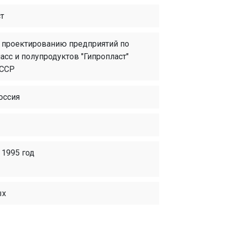
т
о проектированию предприятий по
асс и полупродуктов "Гипропласт"
СССР
оссия
 1995 год
ых