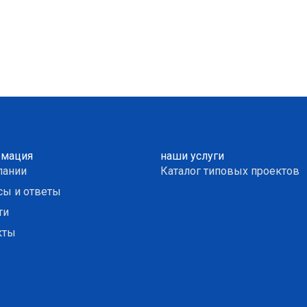
мация
наши услуги
пании
Каталог типовых проектов
сы и ответы
ти
кты