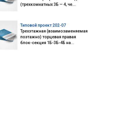
(трехкомнатных 3Б — 4, че...
Типовой проект 202-07
Трехэтажная (взаимозаменяемая
поэтажно) торцевая правая
блок-секция 1Б-3Б-4Б на...