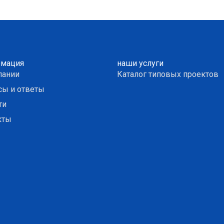
мация
наши услуги
пании
Каталог типовых проектов
сы и ответы
ти
кты