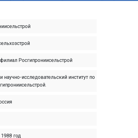
ниисельстрой
сельхозстрой
 филиал Росгипрониисельстрой
 научно-исследовательский институт по
гипрониисельстрой.
оссия
 1988 год