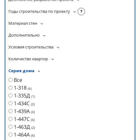
Годы строительства по проекту
?
Материал стен
Дополнительно
Условия строительства
Количество квартир
Серия дома
Все
1-318
(
6
)
1-335Д
(
1
)
1-434С
(
2
)
1-439А
(
3
)
1-447С
(
6
)
1-463Д
(
2
)
1-464А
(
6
)