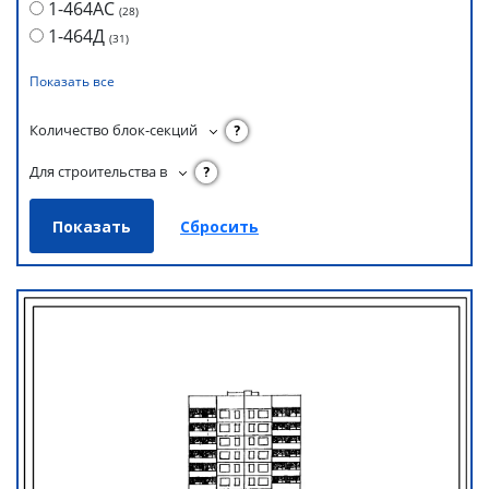
1-464АС
(
28
)
1-464Д
(
31
)
Показать все
Количество блок-секций
?
Для строительства в
?