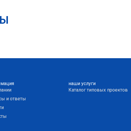
ТЫ
мация
наши услуги
пании
Каталог типовых проектов
сы и ответы
ти
кты