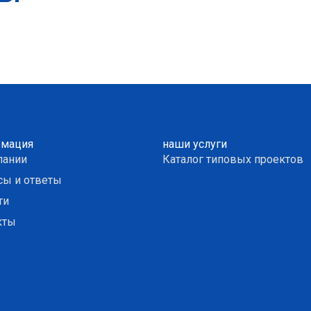
мация
наши услуги
пании
Каталог типовых проектов
сы и ответы
ти
кты