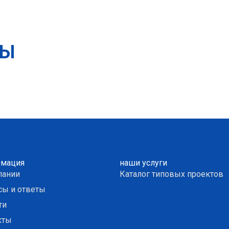
ТЫ
мация
наши услуги
пании
Каталог типовых проектов
сы и ответы
ти
кты