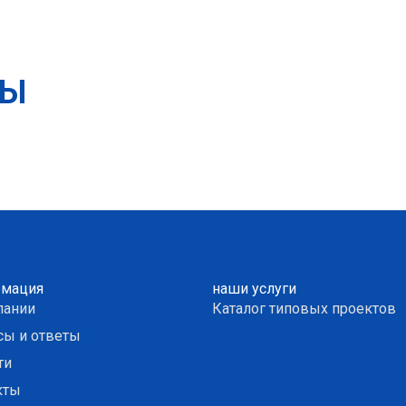
ТЫ
мация
наши услуги
пании
Каталог типовых проектов
сы и ответы
ти
кты