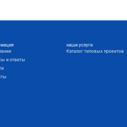
мация
наши услуги
пании
Каталог типовых проектов
сы и ответы
ти
кты