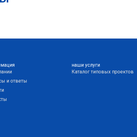
мация
наши услуги
пании
Каталог типовых проектов
сы и ответы
ти
кты